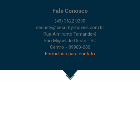
Fale Conosco
(49) 3622 0290
security@securityimoveis.com.br
Rua Almirante Tamandaré
São Miguel do Oeste - SC
Centro - 89900-000
Formulário para contato